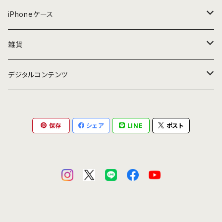
Tシャツ
iPhoneケース
SE（第2/第3世代）／iPhone 8／iPhone 7
雑貨
XR
ファブリック
デジタルコンテンツ
厚手ツイル（148x50cm）
XS／X
クッション
スマホ用壁紙
保存
シェア
LINE
ポスト
厚手ツイル（148x100cm）
XS Max
アクリルキーホルダー
PC用壁紙
厚手ツイル（148x200cm）
11
ブロード（100x50cm）
11 Pro
ブロード（100x100cm）